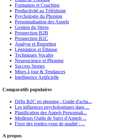
Formation et Coaching
Productivité au Téléphone
Psychologie du Phoning
Personnalisation des Appels
Gestion du Stress
Prospection B2B
Prospection B2C
Analyse et Reporting
Législation et Éthique
Techniques Vocales
Neuroscience et Phoning
Success Stories
Mises à jour & Tendances
Intelligence Artificielle
Comparatifs populaires
Défis B2C en phoning : Guide d'acha...
Les influences psychologiques dans ...
Planification des Appels Personnali...
Meilleurs Outils de Suivi d'Appels ...
Fixer des rendez-vous de qualité : ...
A propos