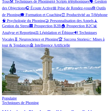
Tous
🛠️
Techniques de Phoning
📜
Scripts téléphoniques
🗣️
Gestion
des Objections
🎧
Écoute Active
📅
Prise de Rendez-vous
🧰
Outils
de Phoning
🎓
Formation et Coaching
⏰
Productivité au Téléphone
🧠
Psychologie du Phoning
🤝
Personnalisation des Appels
🧘
Gestion du Stress
🏢
Prospection B2B
🏠
Prospection B2C
📊
Analyse et Reporting
⚖️
Législation et Éthique
🔊
Techniques
Vocales
🧬
Neuroscience et Phoning
🏆
Success Stories
📈
Mises à
jour & Tendances
🤖
Intelligence Artificielle
Populaire
Techniques de Phoning