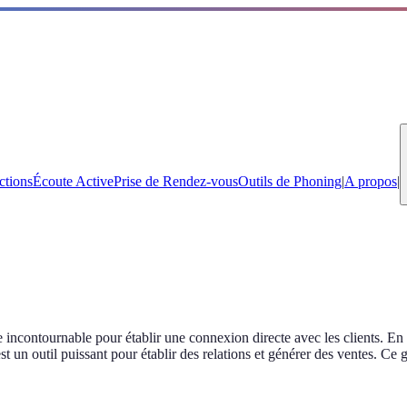
ctions
Écoute Active
Prise de Rendez-vous
Outils de Phoning
|
A propos
|
contournable pour établir une connexion directe avec les clients. En 
 est un outil puissant pour établir des relations et générer des ventes. 