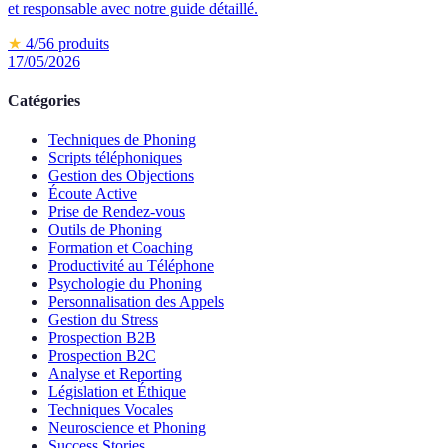
et responsable avec notre guide détaillé.
★
4
/5
6
produits
17/05/2026
Catégories
Techniques de Phoning
Scripts téléphoniques
Gestion des Objections
Écoute Active
Prise de Rendez-vous
Outils de Phoning
Formation et Coaching
Productivité au Téléphone
Psychologie du Phoning
Personnalisation des Appels
Gestion du Stress
Prospection B2B
Prospection B2C
Analyse et Reporting
Législation et Éthique
Techniques Vocales
Neuroscience et Phoning
Success Stories