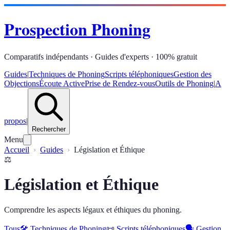
Prospection Phoning
Comparatifs indépendants · Guides d'experts · 100% gratuit
Guides
|
Techniques de Phoning
Scripts téléphoniques
Gestion des
Objections
Écoute Active
Prise de Rendez-vous
Outils de Phoning
|
A
propos
|
Rechercher
Menu
Accueil
Guides
Législation et Éthique
⚖️
Législation et Éthique
Comprendre les aspects légaux et éthiques du phoning.
Tous
🛠️
Techniques de Phoning
📜
Scripts téléphoniques
🗣️
Gestion