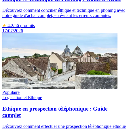
Découvrez comment concilier éthique et technique en phoning avec
notre guide d'achat complet, en évitant les erreurs courantes.
★
4.2
/5
6
produits
17/07/2026
Populaire
Législation et Éthique
Éthique en prospection téléphonique : Guide
complet
Découvrez comment effectuer une prospection téléphonique éthique