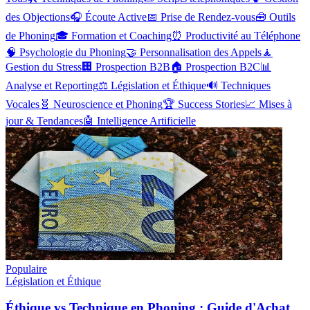
des Objections
🎧
Écoute Active
📅
Prise de Rendez-vous
🧰
Outils
de Phoning
🎓
Formation et Coaching
⏰
Productivité au Téléphone
🧠
Psychologie du Phoning
🤝
Personnalisation des Appels
🧘
Gestion du Stress
🏢
Prospection B2B
🏠
Prospection B2C
📊
Analyse et Reporting
⚖️
Législation et Éthique
🔊
Techniques
Vocales
🧬
Neuroscience et Phoning
🏆
Success Stories
📈
Mises à
jour & Tendances
🤖
Intelligence Artificielle
Populaire
Législation et Éthique
Éthique vs Technique en Phoning : Guide d'Achat