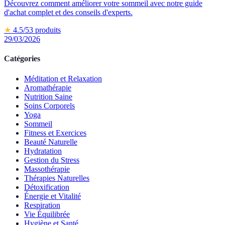
Découvrez comment améliorer votre sommeil avec notre guide
d'achat complet et des conseils d'experts.
★
4.5
/5
3
produits
29/03/2026
Catégories
Méditation et Relaxation
Aromathérapie
Nutrition Saine
Soins Corporels
Yoga
Sommeil
Fitness et Exercices
Beauté Naturelle
Hydratation
Gestion du Stress
Massothérapie
Thérapies Naturelles
Détoxification
Énergie et Vitalité
Respiration
Vie Équilibrée
Hygiène et Santé