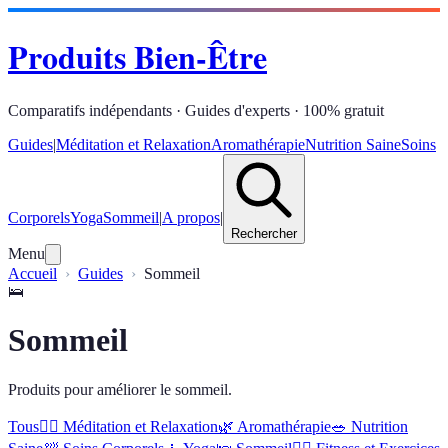
Produits Bien-Être
Comparatifs indépendants · Guides d'experts · 100% gratuit
Guides
|
Méditation et Relaxation
Aromathérapie
Nutrition Saine
Soins
Corporels
Yoga
Sommeil
|
A propos
|
Rechercher
Menu
Accueil
Guides
Sommeil
🛌
Sommeil
Produits pour améliorer le sommeil.
Tous
🧘‍♀️
Méditation et Relaxation
🌿
Aromathérapie
🥗
Nutrition