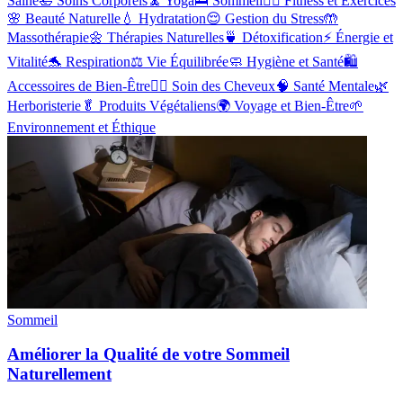
Saine
🛀
Soins Corporels
🧘
Yoga
🛌
Sommeil
🏋️‍♂️
Fitness et Exercices
🌸
Beauté Naturelle
💧
Hydratation
😌
Gestion du Stress
🤲
Massothérapie
🌼
Thérapies Naturelles
🍵
Détoxification
⚡
Énergie et
Vitalité
🐬
Respiration
⚖️
Vie Équilibrée
🧼
Hygiène et Santé
🛍️
Accessoires de Bien-Être
💇‍♀️
Soin des Cheveux
🧠
Santé Mentale
🌿
Herboristerie
🥬
Produits Végétaliens
🌍
Voyage et Bien-Être
🌱
Environnement et Éthique
Sommeil
Améliorer la Qualité de votre Sommeil
Naturellement