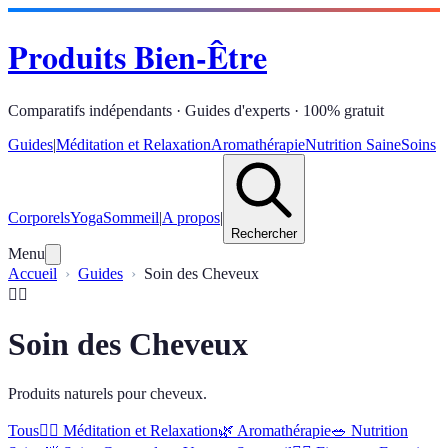
Produits Bien-Être
Comparatifs indépendants · Guides d'experts · 100% gratuit
Guides
|
Méditation et Relaxation
Aromathérapie
Nutrition Saine
Soins
Corporels
Yoga
Sommeil
|
A propos
|
Rechercher
Menu
Accueil
Guides
Soin des Cheveux
💇‍♀️
Soin des Cheveux
Produits naturels pour cheveux.
Tous
🧘‍♀️
Méditation et Relaxation
🌿
Aromathérapie
🥗
Nutrition