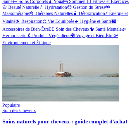
Saine
🛀
Soins Corporels
🧘
Yoga
🛌
Sommeil
🏋️‍♂️
Fitness et Exercices
🌸
Beauté Naturelle
💧
Hydratation
😌
Gestion du Stress
🤲
Massothérapie
🌼
Thérapies Naturelles
🍵
Détoxification
⚡
Énergie et
Vitalité
🐬
Respiration
⚖️
Vie Équilibrée
🧼
Hygiène et Santé
🛍️
Accessoires de Bien-Être
💇‍♀️
Soin des Cheveux
🧠
Santé Mentale
🌿
Herboristerie
🥬
Produits Végétaliens
🌍
Voyage et Bien-Être
🌱
Environnement et Éthique
Populaire
Soin des Cheveux
Soins naturels pour cheveux : guide complet d'achat