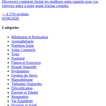
Découvrez comment choisir les meilleurs soins naturels pour vos
cheveux grâce à notre guide d'achat complet.
★
4.5
/5
6
produits
02/06/2026
Catégories
Méditation et Relaxation
Aromathérapie
Nutrition Saine
Soins Corporels
Yoga
Sommeil
Fitness et Exercices
Beauté Naturelle
Hydratation
Gestion du Stress
Massothérapie
Thérapies Naturelles
Détoxification
Énergie et Vitalité
Respiration
Vie Équilibrée
Hygiène et Santé