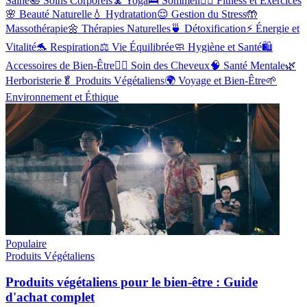
Saine
🛀
Soins Corporels
🧘
Yoga
🛌
Sommeil
🏋️‍♂️
Fitness et Exercices
🌸
Beauté Naturelle
💧
Hydratation
😌
Gestion du Stress
🤲
Massothérapie
🌼
Thérapies Naturelles
🍵
Détoxification
⚡
Énergie et
Vitalité
🐬
Respiration
⚖️
Vie Équilibrée
🧼
Hygiène et Santé
🛍️
Accessoires de Bien-Être
💇‍♀️
Soin des Cheveux
🧠
Santé Mentale
🌿
Herboristerie
🥬
Produits Végétaliens
🌍
Voyage et Bien-Être
🌱
Environnement et Éthique
Populaire
Produits Végétaliens
Produits végétaliens pour le bien-être : Guide
d'achat complet