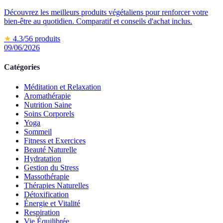
Découvrez les meilleurs produits végétaliens pour renforcer votre
bien-être au quotidien. Comparatif et conseils d'achat inclus.
★
4.3
/5
6
produits
09/06/2026
Catégories
Méditation et Relaxation
Aromathérapie
Nutrition Saine
Soins Corporels
Yoga
Sommeil
Fitness et Exercices
Beauté Naturelle
Hydratation
Gestion du Stress
Massothérapie
Thérapies Naturelles
Détoxification
Énergie et Vitalité
Respiration
Vie Équilibrée