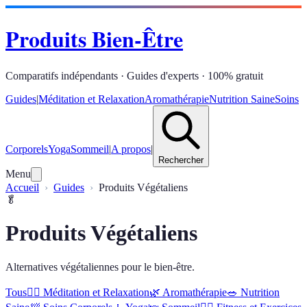
Produits Bien-Être
Comparatifs indépendants · Guides d'experts · 100% gratuit
Guides
|
Méditation et Relaxation
Aromathérapie
Nutrition Saine
Soins
Corporels
Yoga
Sommeil
|
A propos
|
Rechercher
Menu
Accueil
Guides
Produits Végétaliens
🥬
Produits Végétaliens
Alternatives végétaliennes pour le bien-être.
Tous
🧘‍♀️
Méditation et Relaxation
🌿
Aromathérapie
🥗
Nutrition