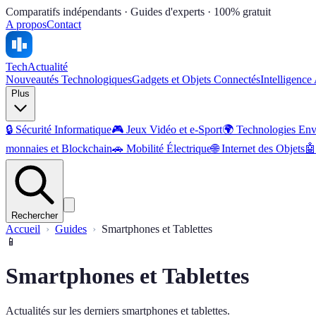
Comparatifs indépendants · Guides d'experts · 100% gratuit
A propos
Contact
Tech
Actualité
Nouveautés Technologiques
Gadgets et Objets Connectés
Intelligence 
Plus
🔒
Sécurité Informatique
🎮
Jeux Vidéo et e-Sport
🌍
Technologies Env
monnaies et Blockchain
🚗
Mobilité Électrique
🌐
Internet des Objets
🤖
Rechercher
Accueil
Guides
Smartphones et Tablettes
📱
Smartphones et Tablettes
Actualités sur les derniers smartphones et tablettes.