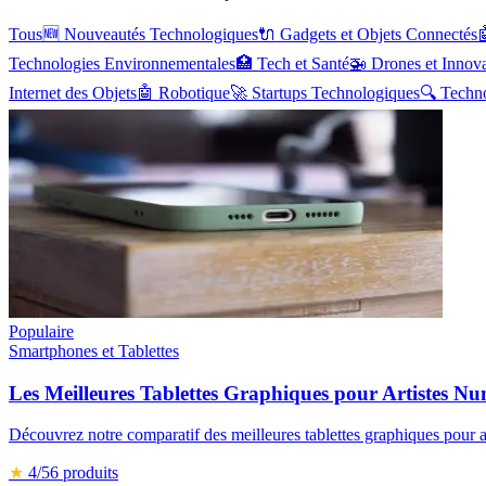
Tous
🆕
Nouveautés Technologiques
🔌
Gadgets et Objets Connectés

Technologies Environnementales
🏥
Tech et Santé
🚁
Drones et Innov
Internet des Objets
🤖
Robotique
🚀
Startups Technologiques
🔍
Techno
Populaire
Smartphones et Tablettes
Les Meilleures Tablettes Graphiques pour Artistes N
Découvrez notre comparatif des meilleures tablettes graphiques pour ar
★
4
/5
6
produits