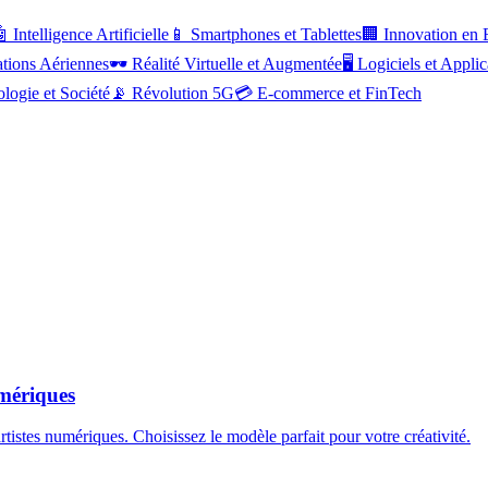

Intelligence Artificielle
📱
Smartphones et Tablettes
🏢
Innovation en 
ations Aériennes
🕶️
Réalité Virtuelle et Augmentée
🖥️
Logiciels et Applic
logie et Société
📡
Révolution 5G
💳
E-commerce et FinTech
umériques
tistes numériques. Choisissez le modèle parfait pour votre créativité.