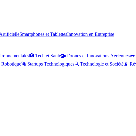
Artificielle
Smartphones et Tablettes
Innovation en Entreprise
ironnementales
🏥
Tech et Santé
🚁
Drones et Innovations Aériennes
🕶️
Robotique
🚀
Startups Technologiques
🔍
Technologie et Société
📡
Ré