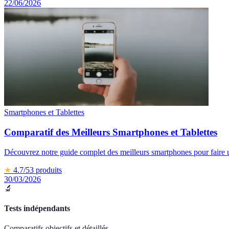
22/06/2026
Smartphones et Tablettes
Comparatif des Meilleurs Smartphones et Tablettes
Découvrez notre guide complet des meilleurs smartphones pour faire u
★
4.7
/5
3
produits
30/03/2026
🔬
Tests indépendants
Comparatifs objectifs et détaillés