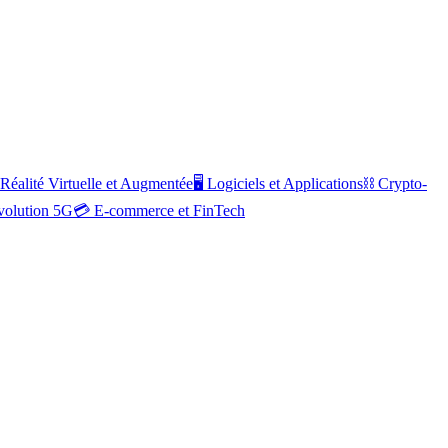
Réalité Virtuelle et Augmentée
🖥️
Logiciels et Applications
⛓️
Crypto-
volution 5G
💳
E-commerce et FinTech