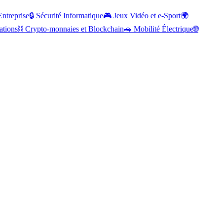
Entreprise
🔒
Sécurité Informatique
🎮
Jeux Vidéo et e-Sport
🌍
ations
⛓️
Crypto-monnaies et Blockchain
🚗
Mobilité Électrique
🌐