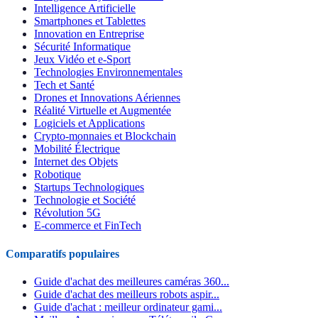
Intelligence Artificielle
Smartphones et Tablettes
Innovation en Entreprise
Sécurité Informatique
Jeux Vidéo et e-Sport
Technologies Environnementales
Tech et Santé
Drones et Innovations Aériennes
Réalité Virtuelle et Augmentée
Logiciels et Applications
Crypto-monnaies et Blockchain
Mobilité Électrique
Internet des Objets
Robotique
Startups Technologiques
Technologie et Société
Révolution 5G
E-commerce et FinTech
Comparatifs populaires
Guide d'achat des meilleures caméras 360...
Guide d'achat des meilleurs robots aspir...
Guide d'achat : meilleur ordinateur gami...